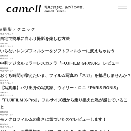
写真が好きな、あの子の本音。
camell「zines」
#撮影テクニック
#撮影テクニック
自宅で簡単に白ホリ撮影を楽しむ方法
2020.05.01
#撮影テクニック
いらないレンズフィルターをソフトフィルターに変えちゃおう
2020.04.28
#撮影テクニック
中判デジタルミラーレスカメラ『FUJIFILM GFX50R』 レビュー
2020.04.28
#撮影テクニック
おうち時間が増えたいま、フィルム写真の「ネガ」を整理しませんか？
2020.04.28
#撮影テクニック
【写真集】パリ出身の写真家、ウィリー・ロニ『PARIS RONIS』
2020.04.23
#撮影テクニック
『FUJIFILM X-Pro2』フルサイズ機から乗り換えた私が感じているこ
と
2020.04.23
#撮影テクニック
モノクロフィルムの良さに気づいたのでレビューします！
2020.04.22
#撮影テクニック