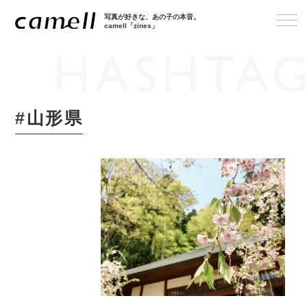
写真が好きな、あの子の本音。
camell「zines」
#山形県