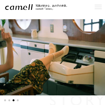
写真が好きな、あの子の本音。
camell「zines」