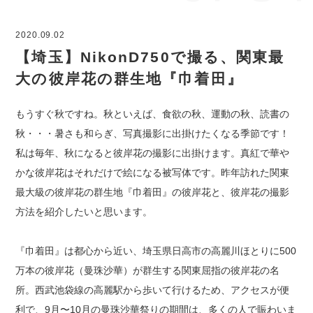
2020.09.02
【埼玉】NikonD750で撮る、関東最
大の彼岸花の群生地『巾着田』
もうすぐ秋ですね。秋といえば、食欲の秋、運動の秋、読書の
秋・・・暑さも和らぎ、写真撮影に出掛けたくなる季節です！
私は毎年、秋になると彼岸花の撮影に出掛けます。真紅で華や
かな彼岸花はそれだけで絵になる被写体です。昨年訪れた関東
最大級の彼岸花の群生地『巾着田』の彼岸花と、彼岸花の撮影
方法を紹介したいと思います。
『巾着田』は都心から近い、埼玉県日高市の高麗川ほとりに500
万本の彼岸花（曼珠沙華）が群生する関東屈指の彼岸花の名
所。西武池袋線の高麗駅から歩いて行けるため、アクセスが便
利で、9月〜10月の曼珠沙華祭りの期間は、多くの人で賑わいま