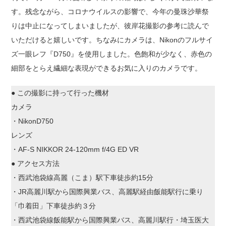
す。残念ながら、コロナウイルスの影響で、今年の曼珠沙華祭
りは中止になってしまいましたが、彼岸花撮影の参考に読んで
いただけると嬉しいです。ちなみにカメラは、Nikonのフルサイ
ズ一眼レフ『D750』を使用しました。色飽和が少なく、赤色の
細部をとらえ繊細な表現ができるお気に入りのカメラです。
● この撮影に持って行った機材
カメラ
・NikonD750
レンズ
・AF-S NIKKOR 24-120mm f/4G ED VR
● アクセス方法
・西武池袋線高麗（こま）駅下車徒歩約15分
・JR高麗川駅から国際興業バス、高麗駅経由飯能駅行に乗り
「巾着田」下車徒歩約３分
・西武池袋線飯能駅から国際興業バス、高麗川駅行・埼玉医大