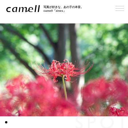
写真が好きな、あの子の本音。
camell「zines」