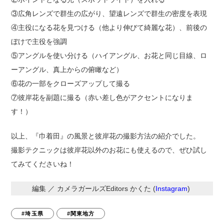
③広角レンズで群生の広がり、望遠レンズで群生の密度を表現
④主役になる花を見つける（他より伸びて綺麗な花）、前後の
ぼけで主役を強調
⑤アングルを使い分ける（ハイアングル、お花と同じ目線、ロ
ーアングル、真上からの俯瞰など）
⑥花の一部をクローズアップして撮る
⑦彼岸花を副題に撮る（赤い差し色がアクセントになりま
す！）
以上、『巾着田』の風景と彼岸花の撮影方法の紹介でした。
撮影テクニックは彼岸花以外のお花にも使えるので、ぜひ試し
てみてくださいね！
編集 ／ カメラガールズEditors かくた (
Instagram
)
#埼玉県
#関東地方