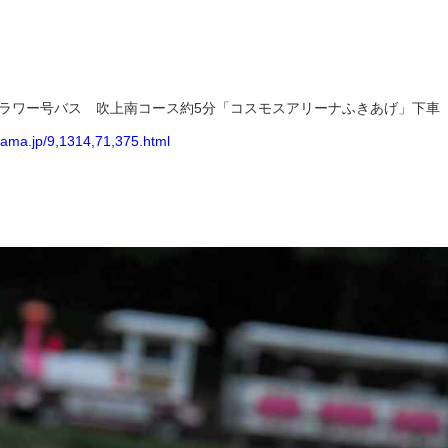
フラワー号バス 吹上南コース約5分「コスモスアリーナふきあげ」下車
itama.jp/9,1314,71,375.html