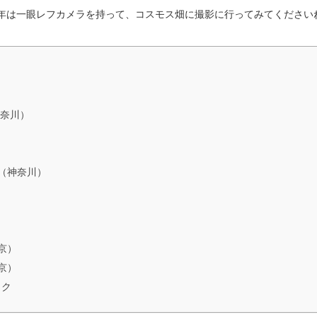
年は一眼レフカメラを持って、コスモス畑に撮影に行ってみてください
神奈川）
（神奈川）
京）
京）
ック