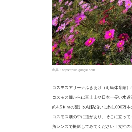
出典：
https://plus.google.com
コスモスアリーナふきあげ（町民体育館）
コスモス畑からは富士山や日本一長い水道
約4.5ｋｍの荒川の堤防沿いに約1,00
コスモス畑の中に道があり、そこに立って
角レンズで撮影してみてください！女性の