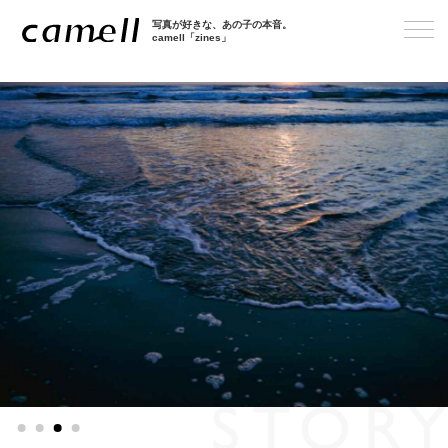
写真が好きな、あの子の本音。
camell「zines」