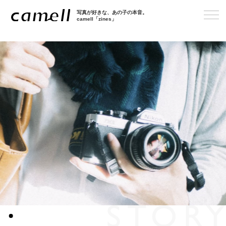
写真が好きな、あの子の本音。
camell「zines」