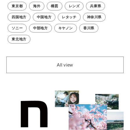
東京都
海外
構図
レンズ
兵庫県
四国地方
中国地方
レタッチ
神奈川県
ソニー
中部地方
キヤノン
香川県
東北地方
All view