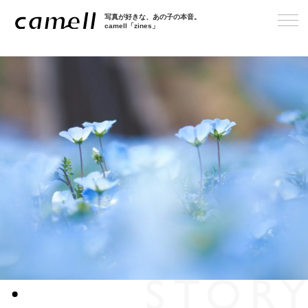
写真が好きな、あの子の本音。
camell「zines」