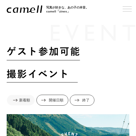
写真が好きな、あの子の本音。
camell「zines」
新着順
開催日順
終了