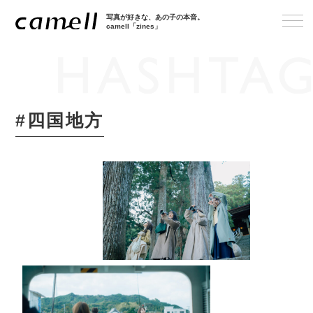
写真が好きな、あの子の本音。
camell「zines」
#四国地方