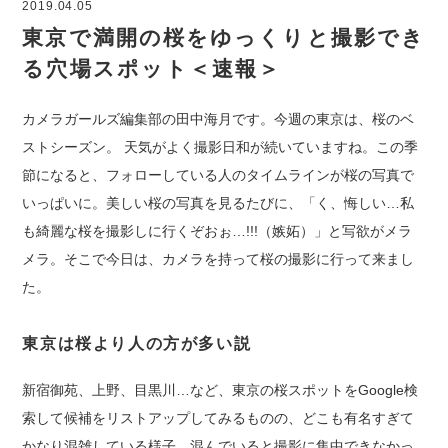
2019.04.05
東京で満開の桜をゆっくりと撮影でき
る穴場スポット＜速報＞
カメラガールズ編集部の田中海月です。今週の東京は、桜のベ
ストシーズン。 天気がよく撮影日和が続いていますね。この季
節になると、フォローしている人のタイムラインが桜の写真で
いっぱいに。美しい桜の写真を見るたびに、「く、悔しい…私
も綺麗な桜を撮影しに行くぞおぉ…!!!（嫉妬）」と写欲がメラ
メラ。そこで今日は、カメラを持って桜の撮影に行って来まし
た。
東京は桜より人の方が多い説
新宿御苑、上野、目黒川…など、東京の桜スポットをGoogle検
索して候補をリストアップしてみるものの、どこも有名すぎて
かなり混雑している様子。混んでいると撮影に集中できなかっ