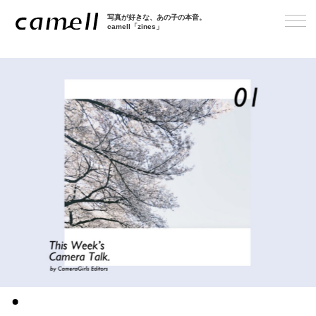
写真が好きな、あの子の本音。
camell「zines」