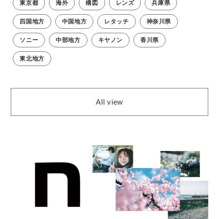
東京都
海外
構図
レンズ
兵庫県
四国地方
中国地方
レタッチ
神奈川県
ソニー
中部地方
キヤノン
香川県
東北地方
All view