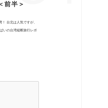
＜前半＞
湾！ 台北は人気ですが、
っぱいの台湾縦断旅行レポ