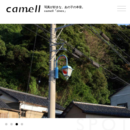
写真が好きな、あの子の本音。
camell「zines」