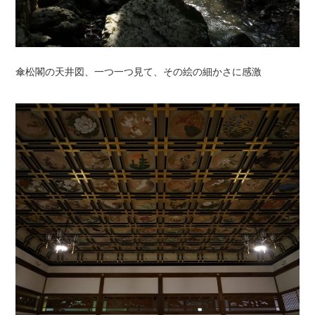
傘松閣の天井図、一つ一つ見て、その絵の細かさに感激