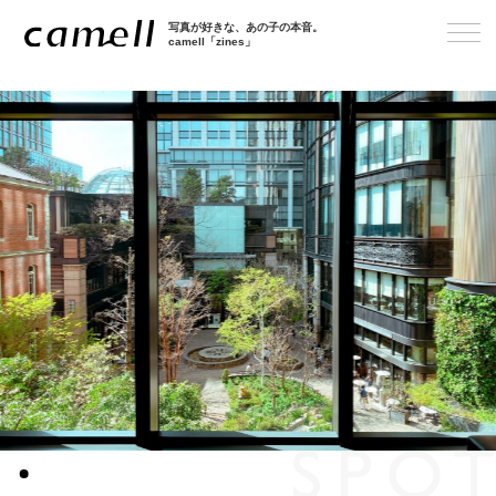
写真が好きな、あの子の本音。
camell「zines」