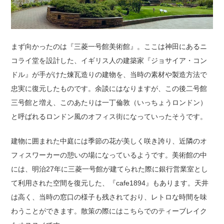
まず向かったのは『三菱一号館美術館』。ここは神田にあるニ
コライ堂を設計した、イギリス人の建築家『ジョサイア・コン
ドル』が手がけた煉瓦造りの建物を、当時の素材や製造方法で
忠実に復元したものです。余談にはなりますが、この後二号館
三号館と増え、このあたりは一丁倫敦（いっちょうロンドン）
と呼ばれるロンドン風のオフィス街になっていったそうです。
建物に囲まれた中庭には季節の花が美しく咲き誇り、近隣のオ
フィスワーカーの憩いの場になっているようです。美術館の中
には、明治27年に三菱一号館が建てられた際に銀行営業室とし
て利用された空間を復元した、『cafe1894』もあります。天井
は高く、当時の窓口の様子も残されており、レトロな時間を味
わうことができます。散策の際にはこちらでのティーブレイク