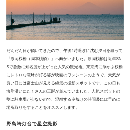
だんだん日が傾いてきたので、午後4時過ぎに沈む夕日を狙って
『原岡桟橋（岡本桟橋）』へ向かいました。原岡桟橋は近年SN
Sで急激に知名度が上がった人気の観光地。東京湾に浮かぶ桟橋
にレトロな電球が灯る姿が映画のワンシーンのようで、天気が
良い日には富士山が見える絶景の撮影スポットです。この日も
海岸沿いにたくさんの三脚が並んでいました。人気スポットの
割に駐車場が少ないので、混雑する夕焼けの時間帯には早めに
場所取りをすることをオススメします。
野島埼灯台で星空撮影