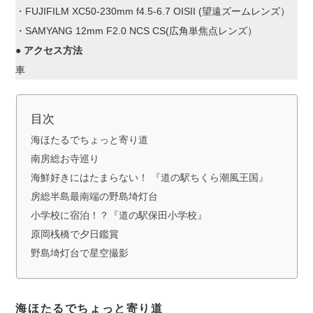
・FUJIFILM XC50-230mm f4.5-6.7 OISII (望遠ズームレンズ）
・SAMYANG 12mm F2.0 NCS CS(広角単焦点レンズ）
●
アクセス方法
車
目次
海ほたるでちょっと寄り道
南房総お寺巡り
海鮮好きにはたまらない！ 『道の駅ちくら潮風王国』
房総半島最南端の野島埼灯台
小学校に宿泊！？『道の駅保田小学校』
原岡桟橋で夕日鑑賞
野島埼灯台で星空撮影
海ほたるでちょっと寄り道