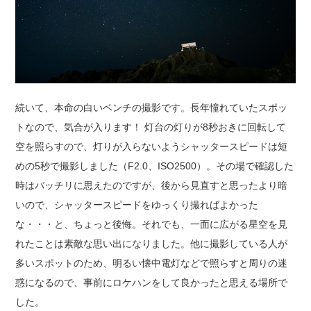
続いて、本命の白いベンチの撮影です。長年憧れていたスポッ
トなので、気合が入ります！ 灯台の灯りが8秒おきに回転して
空を照らすので、灯りが入らないようシャッタースピードは短
めの5秒で撮影しました（F2.0、ISO2500）。その場で確認した
時はバッチリに思えたのですが、後から見直すと思ったより暗
いので、シャッタースピードをゆっくり撮ればよかった
な・・・と、ちょっと後悔。それでも、一面に広がる星空を見
れたことは素敵な思い出になりました。他に撮影している人が
多いスポットのため、明るい懐中電灯などで照らすと周りの迷
惑になるので、事前にロケハンをして良かったと思える場所で
した。