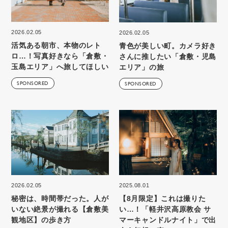
2026.02.05
2026.02.05
活気ある朝市、本物のレト
青色が美しい町。カメラ好き
ロ…！写真好きなら「倉敷・
さんに推したい「倉敷・児島
玉島エリア」へ旅してほしい
エリア」の旅
SPONSORED
SPONSORED
2026.02.05
2025.08.01
秘密は、時間帯だった。人が
【8月限定】これは撮りた
いない絶景が撮れる【倉敷美
い…！「軽井沢高原教会 サ
観地区】の歩き方
マーキャンドルナイト」で出