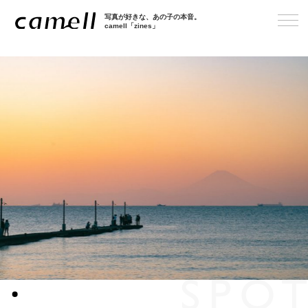
写真が好きな、あの子の本音。
camell「zines」