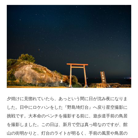
夕焼けに見惚れていたら、あっという間に日が沈み夜になりま
した。日中にロケハンをした『野島埼灯台』へ戻り星空撮影に
挑戦です。大本命のベンチを撮影する前に、遊歩道手前の鳥居
を撮影しました。この日は、新月で空は真っ暗なのですが、館
山の街明かりと、灯台のライトが明るく、手前の風景や鳥居の