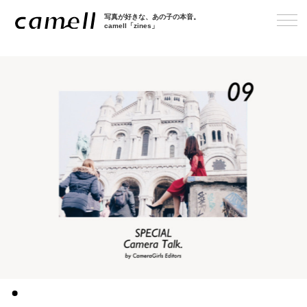
写真が好きな、あの子の本音。
camell「zines」