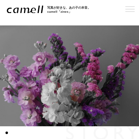
写真が好きな、あの子の本音。
camell「zines」