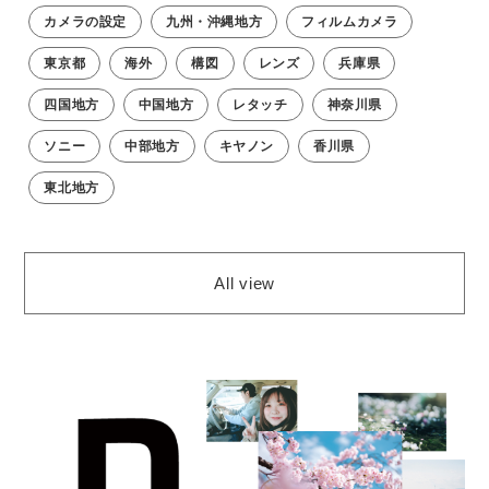
カメラの設定
九州・沖縄地方
フィルムカメラ
東京都
海外
構図
レンズ
兵庫県
四国地方
中国地方
レタッチ
神奈川県
ソニー
中部地方
キヤノン
香川県
東北地方
All view