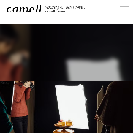
写真が好きな、あの子の本音。
camell「zines」