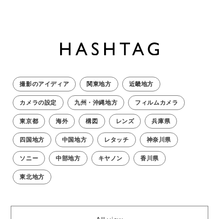
撮影のアイディア
関東地方
近畿地方
カメラの設定
九州・沖縄地方
フィルムカメラ
東京都
海外
構図
レンズ
兵庫県
四国地方
中国地方
レタッチ
神奈川県
ソニー
中部地方
キヤノン
香川県
東北地方