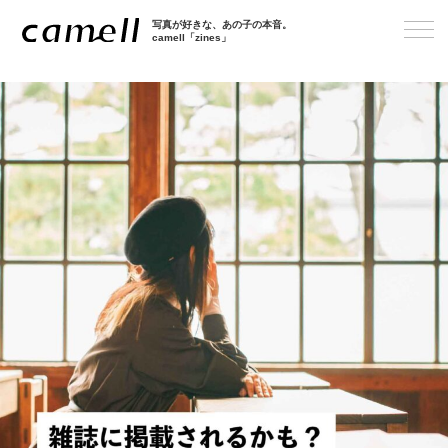
写真が好きな、あの子の本音。
camell「zines」