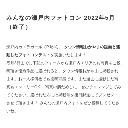
みんなの瀬戸内フォトコン 2022年5月
（終了）
瀬戸内カメラガールズPJから、
タウン情報おかやまの誌面と連
動したフォトコンテスト
を実施いたします！
毎月3日までに下記のフォームから瀬戸内エリアのお写真をご投
稿頂き優秀作品に選ばれると、タウン情報おかやまに掲載され
ます。お一人様何枚でも投稿可能です。また過去に撮影した写
真もエントリーOK！ 写真の腕だめしに、ぜひチャレンジしてみ
てください。選ばれた方には掲載号を後日郵送にてプレゼント
させて頂きます！ みんなの瀬戸内フォトをぜひ投稿してくださ
いね。